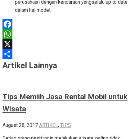
perusahaan dengan kendaraan yangselalu up to date
dalam hal model.
Facebook
WhatsApp
X
Share
Artikel Lainnya
Tips Memiih Jasa Rental Mobil untuk
Wisata
August 28, 2017
ARTIKEL
,
TIPS
Setiap orang pasti ingin melakukan wisata, paling tidak